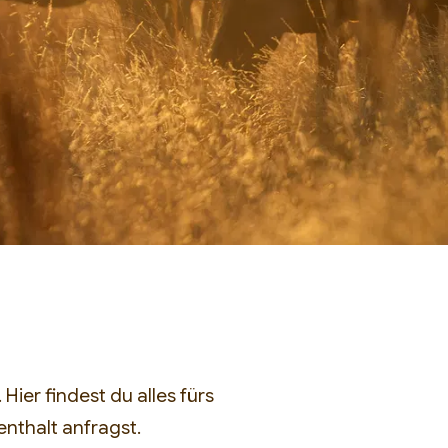
rz 2027
Founder-Expedition im
Hier findest du alles fürs
ie, die von Anfang an
enthalt anfragst.
en.