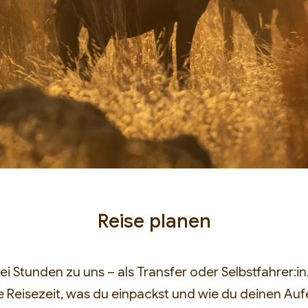
Eröffnung Mä
Reise planen
Die ersten Plätze – und unsere 
 Stunden zu uns – als Transfer oder Selbstfahrer:in. 
Herbst 2026 – vergeben wir an d
e Reisezeit, was du einpackst und wie du deinen Auf
dabei sein woll